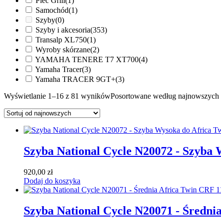
Piec Grill
(1)
Samochód
(1)
Szyby
(0)
Szyby i akcesoria
(353)
Transalp XL750
(1)
Wyroby skórzane
(2)
YAMAHA TENERE T7 XT700
(4)
Yamaha Tracer
(3)
Yamaha TRACER 9GT+
(3)
Wyświetlanie 1–16 z 81 wyników
Posortowane według najnowszych
Szyba National Cycle N20072 - Szyba
920,00
zł
Dodaj do koszyka
Szyba National Cycle N20071 - Średni