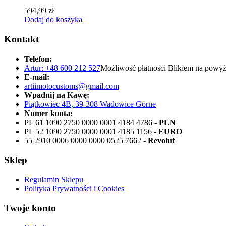
594,99
zł
Dodaj do koszyka
Kontakt
Telefon:
Artur: +48 600 212 527
Możliwość płatności Blikiem na powyż
E-mail:
artiimotocustoms@gmail.com
Wpadnij na Kawę:
Piątkowiec 4B, 39-308 Wadowice Górne
Numer konta:
PL 61 1090 2750 0000 0001 4184 4786 -
PLN
PL 52 1090 2750 0000 0001 4185 1156 -
EURO
55 2910 0006 0000 0000 0525 7662 -
Revolut
Sklep
Regulamin Sklepu
Polityka Prywatności i Cookies
Twoje konto