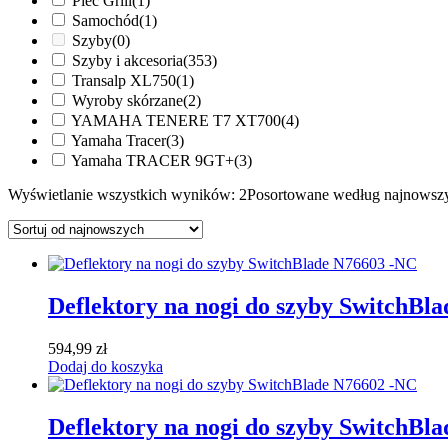
Piec Grill
(1)
Samochód
(1)
Szyby
(0)
Szyby i akcesoria
(353)
Transalp XL750
(1)
Wyroby skórzane
(2)
YAMAHA TENERE T7 XT700
(4)
Yamaha Tracer
(3)
Yamaha TRACER 9GT+
(3)
Wyświetlanie wszystkich wyników: 2
Posortowane według najnowsz
Deflektory na nogi do szyby SwitchBl
594,99
zł
Dodaj do koszyka
Deflektory na nogi do szyby SwitchBl