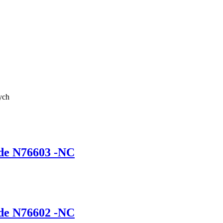
ych
ade N76603 -NC
ade N76602 -NC