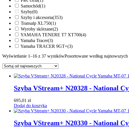
Piec Grill
(1)
Samochód
(1)
Szyby
(0)
Szyby i akcesoria
(353)
Transalp XL750
(1)
Wyroby skórzane
(2)
YAMAHA TENERE T7 XT700
(4)
Yamaha Tracer
(3)
Yamaha TRACER 9GT+
(3)
Wyświetlanie 1–16 z 37 wyników
Posortowane według najnowszych
Szyba VStream+ N20328 - National C
695,01
zł
Dodaj do koszyka
Szyba VStream+ N20330 - National C