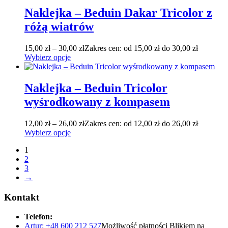
Naklejka – Beduin Dakar Tricolor z
różą wiatrów
15,00
zł
–
30,00
zł
Zakres cen: od 15,00 zł do 30,00 zł
Wybierz opcje
Naklejka – Beduin Tricolor
wyśrodkowany z kompasem
12,00
zł
–
26,00
zł
Zakres cen: od 12,00 zł do 26,00 zł
Wybierz opcje
1
2
3
→
Kontakt
Telefon:
Artur: +48 600 212 527
Możliwość płatności Blikiem na