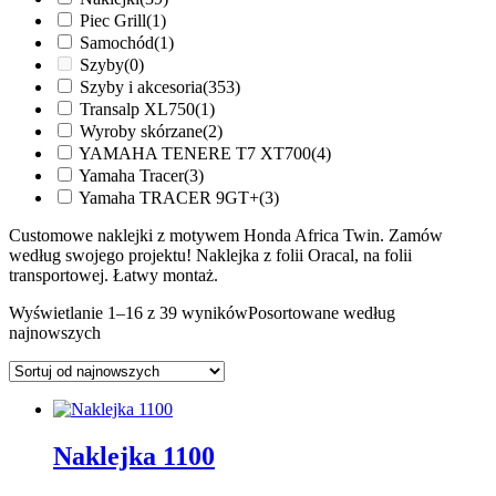
Piec Grill
(1)
Samochód
(1)
Szyby
(0)
Szyby i akcesoria
(353)
Transalp XL750
(1)
Wyroby skórzane
(2)
YAMAHA TENERE T7 XT700
(4)
Yamaha Tracer
(3)
Yamaha TRACER 9GT+
(3)
Customowe naklejki z motywem Honda Africa Twin. Zamów
według swojego projektu! Naklejka z folii Oracal, na folii
transportowej. Łatwy montaż.
Wyświetlanie 1–16 z 39 wyników
Posortowane według
najnowszych
Naklejka 1100