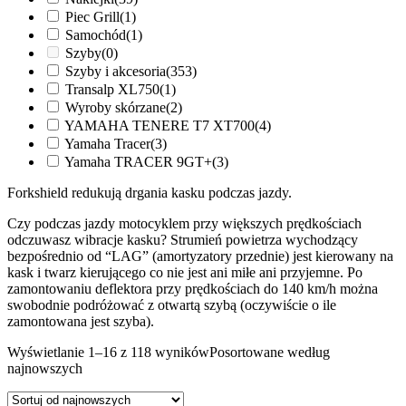
Piec Grill
(1)
Samochód
(1)
Szyby
(0)
Szyby i akcesoria
(353)
Transalp XL750
(1)
Wyroby skórzane
(2)
YAMAHA TENERE T7 XT700
(4)
Yamaha Tracer
(3)
Yamaha TRACER 9GT+
(3)
Forkshield redukują drgania kasku podczas jazdy.
Czy podczas jazdy motocyklem przy większych prędkościach
odczuwasz wibracje kasku? Strumień powietrza wychodzący
bezpośrednio od “LAG” (amortyzatory przednie) jest kierowany na
kask i twarz kierującego co nie jest ani miłe ani przyjemne. Po
zamontowaniu deflektora przy prędkościach do 140 km/h można
swobodnie podróżować z otwartą szybą (oczywiście o ile
zamontowana jest szyba).
Wyświetlanie 1–16 z 118 wyników
Posortowane według
najnowszych