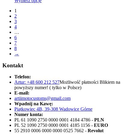
Wybierz opcje
1
2
3
4
…
6
7
8
→
Kontakt
Telefon:
Artur: +48 600 212 527
Możliwość płatności Blikiem na
powyższy numer! ( tylko w Polsce)
E-mail:
artiimotocustoms@gmail.com
Wpadnij na Kawę:
Piątkowiec 4B, 39-308 Wadowice Górne
Numer konta:
PL 61 1090 2750 0000 0001 4184 4786 -
PLN
PL 52 1090 2750 0000 0001 4185 1156 -
EURO
55 2910 0006 0000 0000 0525 7662 -
Revolut