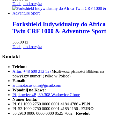
Dodaj do koszyka
Forkshield Indywidualny do Africa
Twin CRF 1000 & Adventure Sport
385,00
zł
Dodaj do koszyka
Kontakt
Telefon:
Artur: +48 600 212 527
Możliwość płatności Blikiem na
powyższy numer! ( tylko w Polsce)
E-mail:
artiimotocustoms@gmail.com
Wpadnij na Kawę:
Piątkowiec 4B, 39-308 Wadowice Górne
Numer konta:
PL 61 1090 2750 0000 0001 4184 4786 -
PLN
PL 52 1090 2750 0000 0001 4185 1156 -
EURO
55 2910 0006 0000 0000 0525 7662 -
Revolut