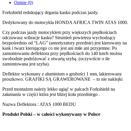
Opinie (0)
Forkshield redukujący drgania kasku podczas jazdy.
Dedykowany do motocykla HONDA AFRICA TWIN ATAS 1000.
Czy podczas jazdy motocyklem przy większych prędkościach
odczuwasz wibracje kasku? Strumień powietrza wychodzący
bezpośrednio od “LAG” (amortyzatory przednie) jest kierowany na
kask i twarz kierującego co nie jest ani miłe ani przyjemne. Po
zamontowaniu deflektora przy prędkościach do 140 km/h można
swobodnie podróżować z otwartą szybą .(oczywiście o ile
zamontowana jest szyba).
Deflektor wykonany z aluminium o grubości 1 mm, lakierowany
proszkowo. GRAFIKI SĄ GRAWEROWANE – to nie naklejki
Przed montażem należy lekko ugiąć w palcach Forkshield na
załamaniu w części która jest bliżej koła przedniego .
Nazwa Deflektora : ATAS 1000 BEDU
Produkt Polski – w całości wykonywany w Polsce