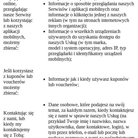
online,
Informacje o sposobie przeglądania naszych
przeglądając
Serwisów i aplikacji mobilnych oraz
nasze Serwisy
informacje o kliknięciu jednej z naszych
lub korzystając
reklam (w tym na stronach internetowych
z naszych
innych organizacji);
aplikacji
Informacje o wszelkich urządzeniach
mobilnych,
używanych do uzyskania dostępu do
możemy
naszych Usług (w tym marka,
zbierać:
model i system operacyjny, adres IP, typ
przeglądarki i identyfikatory urządzeń
mobilnych);
Jeśli korzystasz
z kuponów lub
Informacje jak i kiedy używasz kuponów
voucherów
lub voucherów;
możemy
zbierać:
Dane osobowe, które podajesz na swój
temat, za każdym razem, kiedy kontaktujesz
Kontaktując się
się z nami w sprawie naszych Usług (na
z nami, lub
przykład Twoje imię i nazwisko, nazwa
kiedy my
użytkownika, dane kontaktowe, login), w
kontaktujemy
tym przez telefon, e-mail lub pocztę lub
się z Tobą:
podczas rozmowy z nami za pośrednictwem