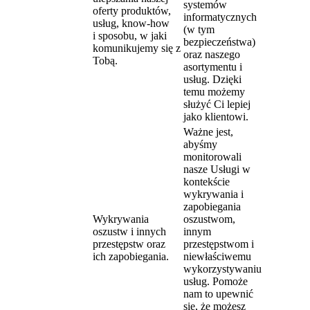
systemów
oferty produktów,
informatycznych
usług, know-how
(w tym
i sposobu, w jaki
bezpieczeństwa)
komunikujemy się z
oraz naszego
Tobą.
asortymentu i
usług. Dzięki
temu możemy
służyć Ci lepiej
jako klientowi.
Ważne jest,
abyśmy
monitorowali
nasze Usługi w
kontekście
wykrywania i
zapobiegania
Wykrywania
oszustwom,
oszustw i innych
innym
przestępstw oraz
przestępstwom i
ich zapobiegania.
niewłaściwemu
wykorzystywaniu
usług. Pomoże
nam to upewnić
się, że możesz