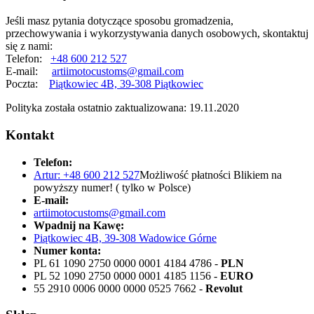
Jeśli masz pytania dotyczące sposobu gromadzenia,
przechowywania i wykorzystywania danych osobowych, skontaktuj
się z nami:
Telefon:
+48 600 212 527
E-mail:
artiimotocustoms@gmail.com
Poczta:
Piątkowiec 4B, 39-308 Piątkowiec
Polityka została ostatnio zaktualizowana: 19.11.2020
Kontakt
Telefon:
Artur: +48 600 212 527
Możliwość płatności Blikiem na
powyższy numer! ( tylko w Polsce)
E-mail:
artiimotocustoms@gmail.com
Wpadnij na Kawę:
Piątkowiec 4B, 39-308 Wadowice Górne
Numer konta:
PL 61 1090 2750 0000 0001 4184 4786 -
PLN
PL 52 1090 2750 0000 0001 4185 1156 -
EURO
55 2910 0006 0000 0000 0525 7662 -
Revolut