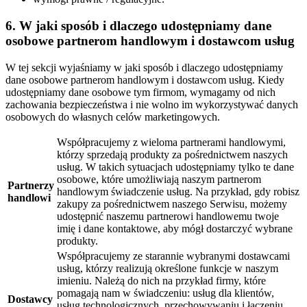
6. W jaki sposób i dlaczego udostępniamy dane
osobowe partnerom handlowym i dostawcom usług
W tej sekcji wyjaśniamy w jaki sposób i dlaczego udostępniamy
dane osobowe partnerom handlowym i dostawcom usług. Kiedy
udostępniamy dane osobowe tym firmom, wymagamy od nich
zachowania bezpieczeństwa i nie wolno im wykorzystywać danych
osobowych do własnych celów marketingowych.
Współpracujemy z wieloma partnerami handlowymi,
którzy sprzedają produkty za pośrednictwem naszych
usług. W takich sytuacjach udostępniamy tylko te dane
osobowe, które umożliwiają naszym partnerom
Partnerzy
handlowym świadczenie usług. Na przykład, gdy robisz
handlowi
zakupy za pośrednictwem naszego Serwisu, możemy
udostępnić naszemu partnerowi handlowemu twoje
imię i dane kontaktowe, aby mógł dostarczyć wybrane
produkty.
Współpracujemy ze starannie wybranymi dostawcami
usług, którzy realizują określone funkcje w naszym
imieniu. Należą do nich na przykład firmy, które
pomagają nam w świadczeniu: usług dla klientów,
Dostawcy
usług technologicznych, przechowywaniu i łączeniu