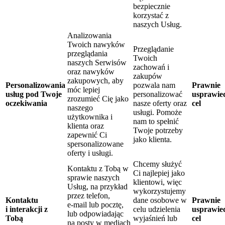
bezpiecznie
korzystać z
naszych Usług.
Analizowania
Twoich nawyków
Przeglądanie
przeglądania
Twoich
naszych Serwisów
zachowań i
oraz nawyków
zakupów
zakupowych, aby
Personalizowania
pozwala nam
Prawnie
móc lepiej
usług pod Twoje
personalizować
usprawie
zrozumieć Cię jako
oczekiwania
nasze oferty oraz
cel
naszego
usługi. Pomoże
użytkownika i
nam to spełnić
klienta oraz
Twoje potrzeby
zapewnić Ci
jako klienta.
spersonalizowane
oferty i usługi.
Chcemy służyć
Kontaktu z Tobą w
Ci najlepiej jako
sprawie naszych
klientowi, więc
Usług, na przykład
wykorzystujemy
przez telefon,
Kontaktu
dane osobowe w
Prawnie
e-mail lub pocztę,
i interakcji z
celu udzielenia
usprawie
lub odpowiadając
Tobą
wyjaśnień lub
cel
na posty w mediach