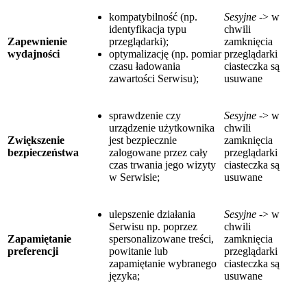
kompatybilność (np.
Sesyjne
-> w
identyfikacja typu
chwili
Zapewnienie
przeglądarki);
zamknięcia
wydajności
optymalizację (np. pomiar
przeglądarki
czasu ładowania
ciasteczka są
zawartości Serwisu);
usuwane
sprawdzenie czy
Sesyjne
-> w
urządzenie użytkownika
chwili
Zwiększenie
jest bezpiecznie
zamknięcia
bezpieczeństwa
zalogowane przez cały
przeglądarki
czas trwania jego wizyty
ciasteczka są
w Serwisie;
usuwane
ulepszenie działania
Sesyjne
-> w
Serwisu np. poprzez
chwili
Zapamiętanie
spersonalizowane treści,
zamknięcia
preferencji
powitanie lub
przeglądarki
zapamiętanie wybranego
ciasteczka są
języka;
usuwane