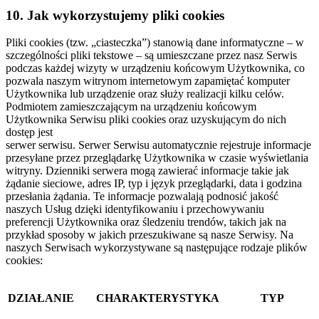
10. Jak wykorzystujemy pliki cookies
Pliki cookies (tzw. „ciasteczka”) stanowią dane informatyczne – w
szczególności pliki tekstowe – są umieszczane przez nasz Serwis
podczas każdej wizyty w urządzeniu końcowym Użytkownika, co
pozwala naszym witrynom internetowym zapamiętać komputer
Użytkownika lub urządzenie oraz służy realizacji kilku celów.
Podmiotem zamieszczającym na urządzeniu końcowym
Użytkownika Serwisu pliki cookies oraz uzyskującym do nich
dostęp jest
serwer serwisu. Serwer Serwisu automatycznie rejestruje informacje
przesyłane przez przeglądarkę Użytkownika w czasie wyświetlania
witryny. Dzienniki serwera mogą zawierać informacje takie jak
żądanie sieciowe, adres IP, typ i język przeglądarki, data i godzina
przesłania żądania. Te informacje pozwalają podnosić jakość
naszych Usług dzięki identyfikowaniu i przechowywaniu
preferencji Użytkownika oraz śledzeniu trendów, takich jak na
przykład sposoby w jakich przeszukiwane są nasze Serwisy. Na
naszych Serwisach wykorzystywane są następujące rodzaje plików
cookies:
DZIAŁANIE
CHARAKTERYSTYKA
TYP