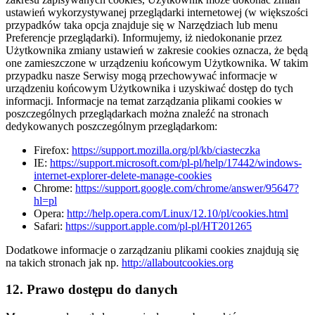
ustawień wykorzystywanej przeglądarki internetowej (w większości
przypadków taka opcja znajduje się w Narzędziach lub menu
Preferencje przeglądarki). Informujemy, iż niedokonanie przez
Użytkownika zmiany ustawień w zakresie cookies oznacza, że będą
one zamieszczone w urządzeniu końcowym Użytkownika. W takim
przypadku nasze Serwisy mogą przechowywać informacje w
urządzeniu końcowym Użytkownika i uzyskiwać dostęp do tych
informacji. Informacje na temat zarządzania plikami cookies w
poszczególnych przeglądarkach można znaleźć na stronach
dedykowanych poszczególnym przeglądarkom:
Firefox:
https://support.mozilla.org/pl/kb/ciasteczka
IE:
https://support.microsoft.com/pl-pl/help/17442/windows-
internet-explorer-delete-manage-cookies
Chrome:
https://support.google.com/chrome/answer/95647?
hl=pl
Opera:
http://help.opera.com/Linux/12.10/pl/cookies.html
Safari:
https://support.apple.com/pl-pl/HT201265
Dodatkowe informacje o zarządzaniu plikami cookies znajdują się
na takich stronach jak np.
http://allaboutcookies.org
12. Prawo dostępu do danych