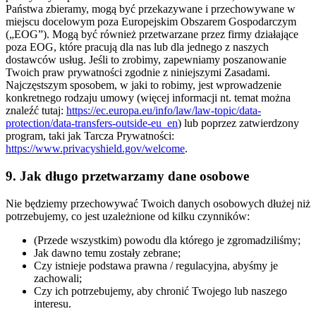
Państwa zbieramy, mogą być przekazywane i przechowywane w
miejscu docelowym poza Europejskim Obszarem Gospodarczym
(„EOG”). Mogą być również przetwarzane przez firmy działające
poza EOG, które pracują dla nas lub dla jednego z naszych
dostawców usług. Jeśli to zrobimy, zapewniamy poszanowanie
Twoich praw prywatności zgodnie z niniejszymi Zasadami.
Najczęstszym sposobem, w jaki to robimy, jest wprowadzenie
konkretnego rodzaju umowy (więcej informacji nt. temat można
znaleźć tutaj:
https://ec.europa.eu/info/law/law-topic/data-
protection/data-transfers-outside-eu_en
) lub poprzez zatwierdzony
program, taki jak Tarcza Prywatności:
https://www.privacyshield.gov/welcome
.
9. Jak długo przetwarzamy dane osobowe
Nie będziemy przechowywać Twoich danych osobowych dłużej niż
potrzebujemy, co jest uzależnione od kilku czynników:
(Przede wszystkim) powodu dla którego je zgromadziliśmy;
Jak dawno temu zostały zebrane;
Czy istnieje podstawa prawna / regulacyjna, abyśmy je
zachowali;
Czy ich potrzebujemy, aby chronić Twojego lub naszego
interesu.