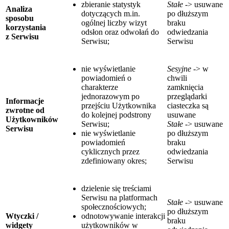
zbieranie statystyk
Stałe
-> usuwane
Analiza
dotyczących m.in.
po dłuższym
sposobu
ogólnej liczby wizyt
braku
korzystania
odsłon oraz odwołań do
odwiedzania
z Serwisu
Serwisu;
Serwisu
nie wyświetlanie
Sesyjne
-> w
powiadomień o
chwili
charakterze
zamknięcia
jednorazowym po
przeglądarki
Informacje
przejściu Użytkownika
ciasteczka są
zwrotne od
do kolejnej podstrony
usuwane
Użytkowników
Serwisu;
Stałe
-> usuwane
Serwisu
nie wyświetlanie
po dłuższym
powiadomień
braku
cyklicznych przez
odwiedzania
zdefiniowany okres;
Serwisu
dzielenie się treściami
Serwisu na platformach
Stałe
-> usuwane
społecznościowych;
po dłuższym
Wtyczki /
odnotowywanie interakcji
braku
widgety
użytkowników w