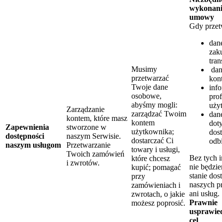
wykonan
umowy
Gdy prze
dan
zak
tran
Musimy
dan
przetwarzać
kon
Twoje dane
info
osobowe,
prof
abyśmy mogli:
uży
Zarządzanie
zarządzać Twoim
dan
kontem, które masz
kontem
dot
Zapewnienia
stworzone w
użytkownika;
dos
dostępności
naszym Serwisie.
dostarczać Ci
odb
naszym usługom
Przetwarzanie
towary i usługi,
Twoich zamówień
Bez tych i
które chcesz
i zwrotów.
nie będzi
kupić; pomagać
stanie dos
przy
naszych p
zamówieniach i
ani usług.
zwrotach, o jakie
Prawnie
możesz poprosić.
usprawie
cel