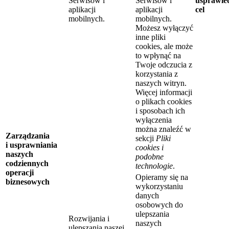
Serwisów i
Serwisów i
usprawie
aplikacji
aplikacji
cel
mobilnych.
mobilnych.
Możesz wyłączyć
inne pliki
cookies, ale może
to wpłynąć na
Twoje odczucia z
korzystania z
naszych witryn.
Więcej informacji
o plikach cookies
i sposobach ich
wyłączenia
można znaleźć w
Zarządzania
sekcji
Pliki
i usprawniania
cookies i
naszych
podobne
codziennych
technologie
.
operacji
Opieramy się na
biznesowych
wykorzystaniu
danych
osobowych do
ulepszania
Rozwijania i
naszych
ulepszania naszej