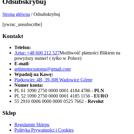
Odsubskrybuj
Strona główna
/ Odsubskrybuj
[ywrac_unsubscribe]
Kontakt
Telefon:
Artur: +48 600 212 527
Możliwość płatności Blikiem na
powyższy numer! ( tylko w Polsce)
E-mail:
artiimotocustoms@gmail.com
Wpadnij na Kawę:
Piątkowiec 4B, 39-308 Wadowice Górne
Numer konta:
PL 61 1090 2750 0000 0001 4184 4786 -
PLN
PL 52 1090 2750 0000 0001 4185 1156 -
EURO
55 2910 0006 0000 0000 0525 7662 -
Revolut
Sklep
Regulamin Sklepu
Polityka Prywatności i Cookies