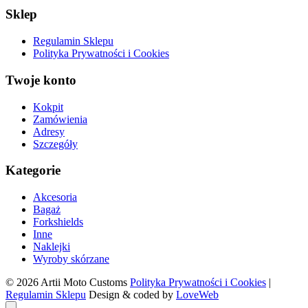
Sklep
Regulamin Sklepu
Polityka Prywatności i Cookies
Twoje konto
Kokpit
Zamówienia
Adresy
Szczegóły
Kategorie
Akcesoria
Bagaż
Forkshields
Inne
Naklejki
Wyroby skórzane
© 2026 Artii Moto Customs
Polityka Prywatności i Cookies
|
Regulamin Sklepu
Design & coded by
LoveWeb