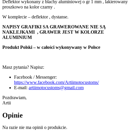
Deflektor wykonany z blachy aluminiowej o gr 1 mm , lakierowany
proszkowo na kolor czarny .
W komplecie – deflektor , dystanse.
NAPISY GRAFIKI SA GRAWEROWANE NIE SĄ
NAKLEJKAMI , GRAWER JEST W KOLORZE
ALUMINIUM
Produkt Polski – w całości wykonywany w Polsce
Masz pytania? Napisz:
Facebook / Messenger:
https://www.facebook.com/Artiimotocustoms/
E-mail:
artiimotocustoms@gmail.com
Pozdrawiam,
Artii
Opinie
Na razie nie ma opinii o produkcie.