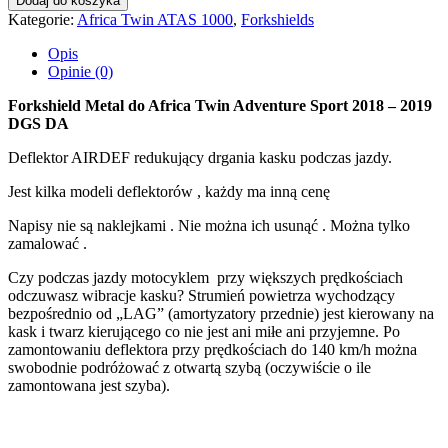
Dodaj do koszyka
Kategorie:
Africa Twin ATAS 1000
,
Forkshields
Opis
Opinie (0)
Forkshield Metal do Africa Twin Adventure Sport 2018 – 2019
DGS DA
Deflektor AIRDEF redukujący drgania kasku podczas jazdy.
Jest kilka modeli deflektorów , każdy ma inną cenę
Napisy nie są naklejkami . Nie można ich usunąć . Można tylko
zamalować .
Czy podczas jazdy motocyklem przy większych prędkościach
odczuwasz wibracje kasku? Strumień powietrza wychodzący
bezpośrednio od „LAG” (amortyzatory przednie) jest kierowany na
kask i twarz kierującego co nie jest ani miłe ani przyjemne. Po
zamontowaniu deflektora przy prędkościach do 140 km/h można
swobodnie podróżować z otwartą szybą (oczywiście o ile
zamontowana jest szyba).