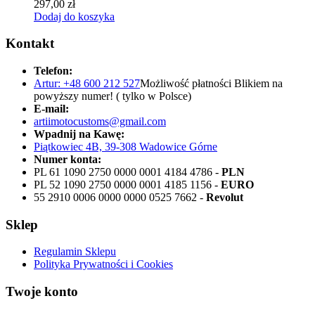
297,00
zł
Dodaj do koszyka
Kontakt
Telefon:
Artur: +48 600 212 527
Możliwość płatności Blikiem na
powyższy numer! ( tylko w Polsce)
E-mail:
artiimotocustoms@gmail.com
Wpadnij na Kawę:
Piątkowiec 4B, 39-308 Wadowice Górne
Numer konta:
PL 61 1090 2750 0000 0001 4184 4786 -
PLN
PL 52 1090 2750 0000 0001 4185 1156 -
EURO
55 2910 0006 0000 0000 0525 7662 -
Revolut
Sklep
Regulamin Sklepu
Polityka Prywatności i Cookies
Twoje konto