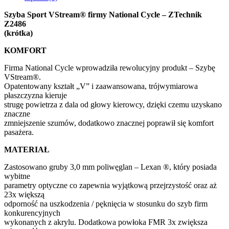
Szyba Sport VStream® firmy National Cycle – ZTechnik
Z2486
(krótka)
KOMFORT
Firma National Cycle wprowadziła rewolucyjny produkt – Szybę
VStream®.
Opatentowany kształt „V” i zaawansowana, trójwymiarowa
płaszczyzna kieruje
strugę powietrza z dala od głowy kierowcy, dzięki czemu uzyskano
znaczne
zmniejszenie szumów, dodatkowo znacznej poprawił się komfort
pasażera.
MATERIAŁ
Zastosowano gruby 3,0 mm poliwęglan – Lexan ®, który posiada
wybitne
parametry optyczne co zapewnia wyjątkową przejrzystość oraz aż
23x większą
odporność na uszkodzenia / pęknięcia w stosunku do szyb firm
konkurencyjnych
wykonanych z akrylu. Dodatkowa powłoka FMR 3x zwiększa