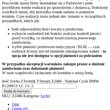
Pracownik naszej firmy skontaktuje się z Państwem i poda
przybliżony termin realizacji po sprawdzeniu z dostawcą. Dołożymy
wszelkich starań, aby przesyłka została nadana w podanym
terminie. Czas realizacji może jednak ulec zmianie w szczególnych
przypadkach, takich jak:
brak odpowiedniej ilości towaru u producenta,
wykrycie uszkodzeń lub braków podczas kontroli jakości
przed wysyłką, co skutkuje koniecznością ponownego
zamówienia,
wybór płatności przelewem tradycyjnym / BLIK — czas
realizacji liczony jest od momentu zaksięgowania wpłaty -
ta
opcja nie jest dostępna w opcji płatności za pobraniem
W przypadku akceptacji warunków zakupu prosze o złożenie
zamówienia oraz dokonanie płatności
W razie wątpliwości zachęcamy do kontaktu z naszą firmą.
ilość Szyba ZTechnik VStream Z2486 - National Cycle BMW
R1200GS LC 13-
Dodaj do koszyka
SKU:
Z2486
Kategoria:
Szyby
Opis
Opinie (0)