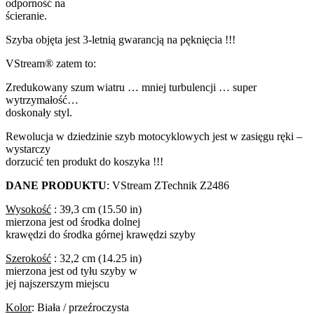
odporność na
ścieranie.
Szyba objęta jest 3-letnią gwarancją na pęknięcia !!!
VStream® zatem to:
Zredukowany szum wiatru … mniej turbulencji … super
wytrzymałość…
doskonały styl.
Rewolucja w dziedzinie szyb motocyklowych jest w zasięgu ręki –
wystarczy
dorzucić ten produkt do koszyka !!!
DANE PRODUKTU
: VStream ZTechnik Z2486
Wysokość
: 39,3 cm (15.50 in)
mierzona jest od środka dolnej
krawędzi do środka górnej krawędzi szyby
Szerokość
: 32,2 cm (14.25 in)
mierzona jest od tyłu szyby w
jej najszerszym miejscu
Kolor
: Biała / przeźroczysta