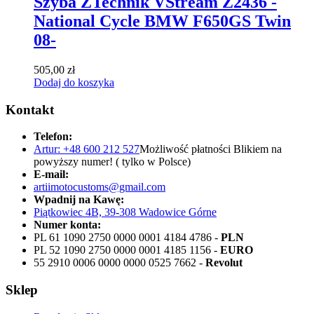
Szyba ZTechnik VStream Z2436 -
National Cycle BMW F650GS Twin
08-
505,00
zł
Dodaj do koszyka
Kontakt
Telefon:
Artur: +48 600 212 527
Możliwość płatności Blikiem na
powyższy numer! ( tylko w Polsce)
E-mail:
artiimotocustoms@gmail.com
Wpadnij na Kawę:
Piątkowiec 4B, 39-308 Wadowice Górne
Numer konta:
PL 61 1090 2750 0000 0001 4184 4786 -
PLN
PL 52 1090 2750 0000 0001 4185 1156 -
EURO
55 2910 0006 0000 0000 0525 7662 -
Revolut
Sklep