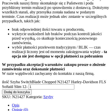
Pracownik naszej firmy skontaktuje się z Państwem i poda
przybliżony termin realizacji po sprawdzeniu z dostawcą. Dołożymy
wszelkich starań, aby przesyłka została nadana w podanym
terminie. Czas realizacji może jednak ulec zmianie w szczególnych
przypadkach, takich jak:
brak odpowiedniej ilości towaru u producenta,
wykrycie uszkodzeń lub braków podczas kontroli jakości
przed wysyłką, co skutkuje koniecznością ponownego
zamówienia,
wybór płatności przelewem tradycyjnym / BLIK — czas
realizacji liczony jest od momentu zaksięgowania wpłaty -
ta
opcja nie jest dostępna w opcji płatności za pobraniem
W przypadku akceptacji warunków zakupu prosze o złożenie
zamówienia oraz dokonanie płatności
W razie wątpliwości zachęcamy do kontaktu z naszą firmą.
ilość Szyba SwitchBlade Chopped N21427 Harley-Davidson FLS
Softaiil Slim 12-
Dodaj do koszyka
SKU:
N21427
Kategoria:
Szyby
Opis
Opinie (0)