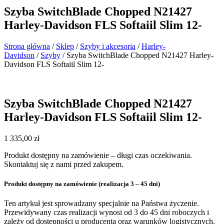
Szyba SwitchBlade Chopped N21427
Harley-Davidson FLS Softaiil Slim 12-
Strona główna
/
Sklep
/
Szyby i akcesoria
/
Harley-
Davidson
/
Szyby
/ Szyba SwitchBlade Chopped N21427 Harley-
Davidson FLS Softaiil Slim 12-
Szyba SwitchBlade Chopped N21427
Harley-Davidson FLS Softaiil Slim 12-
1 335,00
zł
Produkt dostępny na zamówienie – długi czas oczekiwania.
Skontaktuj się z nami przed zakupem.
Produkt dostępny na zamówienie (realizacja 3 – 45 dni)
Ten artykuł jest sprowadzany specjalnie na Państwa życzenie.
Przewidywany czas realizacji wynosi od 3 do 45 dni roboczych i
zależy od dostępności u producenta oraz warunków logistycznych.