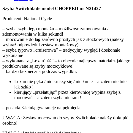
Szyba Switchblade model CHOPPED nr N21427
Producent: National Cycle
– szyba szybkiego montażu – możliwość zamocowania /
zdemontowania w kilka sekund!
– mocowanie do lag zarówno prostych jak z stożkowych (należy
wybraż odpowiedni zestaw montażowy)
– szyba typowo „cruiserowa” – tradycyjny wygląd i doskonałe
wykonanie
– wykonana z „Lexan’u®” – to obecnie najlepszy materiał z jakiego
produkowane są szyby motocyklowe!
– bardzo bezpieczna podczas wypadku:
Lexan nie pęka / nie kruszy się / nie łamie – a zatem nie tnie
jak szkło !
kierujący „przelatując” przez kierownicę wypina szybę z
mocowań – a zatem szyba nie rani !
– posiada 3-letnią gwarancję na pęknięcia
UWAGA
: Zestaw mocowań do szyby Switchblade należy dokupić
osobno!