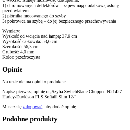
UWAGA
: Istnieje możliwość dokupienia:
1) chromowanych deflektórów – zapewniają dodatkową osłonę
przed wiatrem
2) piórnika mocowanego do szyby
3) pokrowca na szybę – do jej bezpiecznego przechowywania
Wymiary:
Wyskość od wcięcia nad lampą: 37,9 cm
Wysokość całkowita: 53,6 cm
Szerokość: 56,3 cm
Grubość: 4,0 mm
Kolor: przeźroczysta
Opinie
Na razie nie ma opinii o produkcie.
Napisz pierwszą opinię o „Szyba SwitchBlade Chopped N21427
Harley-Davidson FLS Softaiil Slim 12-”
Musisz się
zalogować
, aby dodać opinię.
Podobne produkty