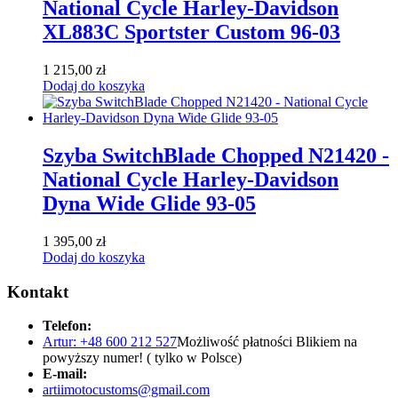
National Cycle Harley-Davidson
XL883C Sportster Custom 96-03
1 215,00
zł
Dodaj do koszyka
Szyba SwitchBlade Chopped N21420 -
National Cycle Harley-Davidson
Dyna Wide Glide 93-05
1 395,00
zł
Dodaj do koszyka
Kontakt
Telefon:
Artur: +48 600 212 527
Możliwość płatności Blikiem na
powyższy numer! ( tylko w Polsce)
E-mail:
artiimotocustoms@gmail.com