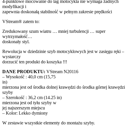
4-punktowe mocowanie do lag motocykla nie wymaga żadnych
modyfikacji i
zapewnia doskonałą stabilność w pełnym zakresie prędkości
VStream® zatem to:
Zredukowany szum wiatru … mniej turbulencji … super
wytrzymałość…
doskonały styl.
Rewolucja w dziedzinie szyb motocyklowych jest w zasięgu ręki –
wystarczy
dorzucić ten produkt do koszyka !!!
DANE PRODUKTU:
VStream N20116
– Wysokość : 40,0 cm (15,75
in)
mierzona jest od środka dolnej krawędzi do środka górnej krawędzi
szyby
– Szerokość : 36,2 cm (14.25 in)
mierzona jest od tyłu szyby w
jej najszerszym miejscu
– Kolor: Lekko dymiony
W zestawie wszystkie elementy do montażu szyby.