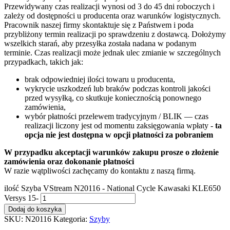
Przewidywany czas realizacji wynosi od 3 do 45 dni roboczych i
zależy od dostępności u producenta oraz warunków logistycznych.
Pracownik naszej firmy skontaktuje się z Państwem i poda
przybliżony termin realizacji po sprawdzeniu z dostawcą. Dołożymy
wszelkich starań, aby przesyłka została nadana w podanym
terminie. Czas realizacji może jednak ulec zmianie w szczególnych
przypadkach, takich jak:
brak odpowiedniej ilości towaru u producenta,
wykrycie uszkodzeń lub braków podczas kontroli jakości
przed wysyłką, co skutkuje koniecznością ponownego
zamówienia,
wybór płatności przelewem tradycyjnym / BLIK — czas
realizacji liczony jest od momentu zaksięgowania wpłaty -
ta
opcja nie jest dostępna w opcji płatności za pobraniem
W przypadku akceptacji warunków zakupu prosze o złożenie
zamówienia oraz dokonanie płatności
W razie wątpliwości zachęcamy do kontaktu z naszą firmą.
ilość Szyba VStream N20116 - National Cycle Kawasaki KLE650
Versys 15-
Dodaj do koszyka
SKU:
N20116
Kategoria:
Szyby