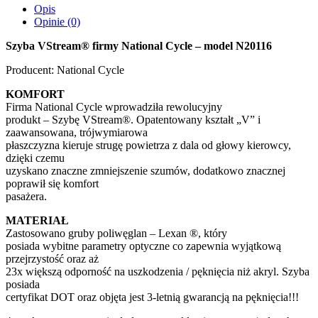
Opis
Opinie (0)
Szyba VStream® firmy National Cycle – model N20116
Producent: National Cycle
KOMFORT
Firma National Cycle wprowadziła rewolucyjny
produkt – Szybę VStream®. Opatentowany kształt „V” i
zaawansowana, trójwymiarowa
płaszczyzna kieruje strugę powietrza z dala od głowy kierowcy,
dzięki czemu
uzyskano znaczne zmniejszenie szumów, dodatkowo znacznej
poprawił się komfort
pasażera.
MATERIAŁ
Zastosowano gruby poliwęglan – Lexan ®, który
posiada wybitne parametry optyczne co zapewnia wyjątkową
przejrzystość oraz aż
23x większą odporność na uszkodzenia / pęknięcia niż akryl. Szyba
posiada
certyfikat DOT oraz objęta jest 3-letnią gwarancją na pęknięcia!!!