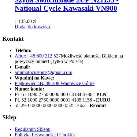
National Cycle Kawasaki VN900
1 135,00
zł
Dodaj do koszyka
Kontakt
Telefon:
Artur: +48 600 212 527
Możliwość płatności Blikiem na
powyższy numer! ( tylko w Polsce)
E-mail:
artiimotocustoms@gmail.com
Wpadnij na Kawę:
Piątkowiec 4B, 39-308 Wadowice Górne
Numer konta:
PL 61 1090 2750 0000 0001 4184 4786 -
PLN
PL 52 1090 2750 0000 0001 4185 1156 -
EURO
55 2910 0006 0000 0000 0525 7662 -
Revolut
Sklep
Regulamin Sklepu
Polityka Prywatności i Cookies