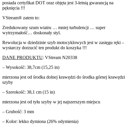
posiada certyfikat DOT oraz objęta jest 3-letnią gwarancją na
pęknięcia !!!
VStream® zatem to:
Zredukowany szum wiatru … mniej turbulencji … super
wytrzymałość… doskonały styl.
Rewolucja w dziedzinie szyb motocyklowych jest w zasięgu ręki –
wystarczy dorzucić ten produkt do koszyka !!!
DANE PRODUKTU
: VStream N20338
– Wysokość: 38,7cm (15,25 in)
mierzona jest od środka dolnej krawędzi do środka górnej krawędzi
szyby
– Szerokość: 38,1 cm (15 in)
mierzona jest od tyłu szyby w jej najszerszym miejscu
– Grubość: 3 mm
– Kolor: lekko dymiona (26% odymienia)