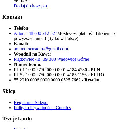
56,00
zł
Dodaj do koszyka
Kontakt
Telefon:
Artur: +48 600 212 527
Możliwość płatności Blikiem na
powyższy numer! ( tylko w Polsce)
E-mail:
artiimotocustoms@gmail.com
Wpadnij na Kawę:
Piątkowiec 4B, 39-308 Wadowice Górne
Numer konta:
PL 61 1090 2750 0000 0001 4184 4786 -
PLN
PL 52 1090 2750 0000 0001 4185 1156 -
EURO
55 2910 0006 0000 0000 0525 7662 -
Revolut
Sklep
Regulamin Sklepu
Polityka Prywatności i Cookies
Twoje konto