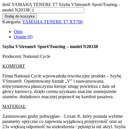
ilość YAMAHA TENERE T7 Szyba VStream® Sport/Touring -
model N20338
Dodaj do koszyka
Kategoria:
YAMAHA TENERE T7 XT700
Opis
Opinie (0)
Szyba VStream® Sport/Touring – model N20338
Producent: National Cycle
KOMFORT
Firma National Cycle wprowadziła rewolucyjny produkt – Szybę
VStream®. Opatentowany kształt „V” i zaawansowana,
trójwymiarowa płaszczyzna kieruje strugę powietrza z dala od
głowy kierowcy, dzięki czemu uzyskano znaczne zmniejszenie
szumów, dodatkowo znacznej poprawił się komfort pasażera.
MATERIAŁ
Zastosowano gruby poliwęglan – Lexan ®, który posiada wybitne
parametry optyczne co zapewnia wyjątkową przejrzystość oraz aż
23x większą odporność na uszkodzenia / pęknięcia niż akryl. Szyba