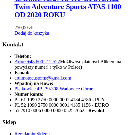
Twin Adventure Sports ATAS 1100
OD 2020 ROKU
250,00
zł
Dodaj do koszyka
Kontakt
Telefon:
Artur: +48 600 212 527
Możliwość płatności Blikiem na
powyższy numer! ( tylko w Polsce)
E-mail:
artiimotocustoms@gmail.com
Wpadnij na Kawę:
Piątkowiec 4B, 39-308 Wadowice Górne
Numer konta:
PL 61 1090 2750 0000 0001 4184 4786 -
PLN
PL 52 1090 2750 0000 0001 4185 1156 -
EURO
55 2910 0006 0000 0000 0525 7662 -
Revolut
Sklep
Regulamin Sklepu