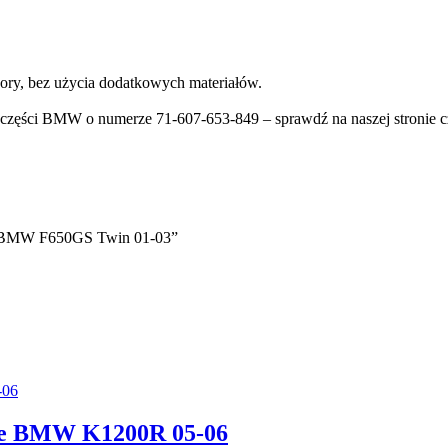
ry, bez użycia dodatkowych materiałów.
zęści BMW o numerze 71-607-653-849 – sprawdź na naszej stronie cz
le BMW F650GS Twin 01-03”
cle BMW K1200R 05-06