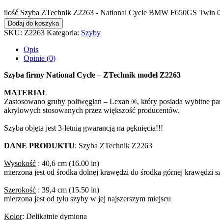
ilość Szyba ZTechnik Z2263 - National Cycle BMW F650GS Twin 
Dodaj do koszyka
SKU:
Z2263
Kategoria:
Szyby
Opis
Opinie (0)
Szyba firmy National Cycle – ZTechnik model Z2263
MATERIAŁ
Zastosowano gruby poliwęglan – Lexan ®, który posiada wybitne par
akrylowych stosowanych przez większość producentów.
Szyba objęta jest 3-letnią gwarancją na pęknięcia!!!
DANE PRODUKTU
: Szyba ZTechnik Z2263
Wysokość
: 40,6 cm (16.00 in)
mierzona jest od środka dolnej krawędzi do środka górnej krawędzi 
Szerokość
: 39,4 cm (15.50 in)
mierzona jest od tyłu szyby w jej najszerszym miejscu
Kolor
: Delikatnie dymiona