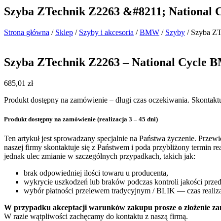
Szyba ZTechnik Z2263 &#8211; National
Strona główna
/
Sklep
/
Szyby i akcesoria
/
BMW
/
Szyby
/ Szyba Z
Szyba ZTechnik Z2263 – National Cycle
685,01
zł
Produkt dostępny na zamówienie – długi czas oczekiwania. Skontaktu
Produkt dostępny na zamówienie (realizacja 3 – 45 dni)
Ten artykuł jest sprowadzany specjalnie na Państwa życzenie. Przew
naszej firmy skontaktuje się z Państwem i poda przybliżony termin r
jednak ulec zmianie w szczególnych przypadkach, takich jak:
brak odpowiedniej ilości towaru u producenta,
wykrycie uszkodzeń lub braków podczas kontroli jakości prz
wybór płatności przelewem tradycyjnym / BLIK — czas realiza
W przypadku akceptacji warunków zakupu prosze o złożenie za
W razie wątpliwości zachęcamy do kontaktu z naszą firmą.