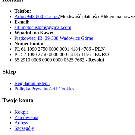
Telefon:
Artur: +48 600 212 527
Możliwość płatności Blikiem na powyż
E-mail:
artiimotocustoms@gmail.com
Wpadnij na Kawę:
Piątkowiec 4B, 39-308 Wadowice Górne
Numer konta:
PL 61 1090 2750 0000 0001 4184 4786 -
PLN
PL 52 1090 2750 0000 0001 4185 1156 -
EURO
55 2910 0006 0000 0000 0525 7662 -
Revolut
Sklep
Regulamin Sklepu
Polityka Prywatności i Cookies
Twoje konto
Kokpit
Zamówienia
Adresy
Szczegóły