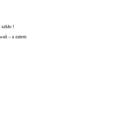
 szkło !
owań – a zatem