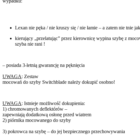
wypadku:
Lexan nie pęka / nie kruszy się / nie łamie – a zatem nie tnie jak
kierujący „przelatując” przez kierownicę wypina szybę z moc
szyba nie rani !
– posiada 3-letnią gwarancję na pęknięcia
UWAGA
: Zestaw
mocowań do szyby Switchblade należy dokupić osobno!
UWAGA
: Istnieje możliwość dokupienia:
1) chromowanych deflektórów –
zapewniają dodatkową osłonę przed wiatrem
2) piórnika mocowanego do szyby
3) pokrowca na szybę – do jej bezpiecznego przechowywania