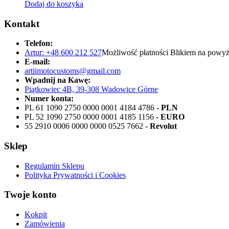
Dodaj do koszyka
Kontakt
Telefon:
Artur: +48 600 212 527
Możliwość płatności Blikiem na powyż
E-mail:
artiimotocustoms@gmail.com
Wpadnij na Kawę:
Piątkowiec 4B, 39-308 Wadowice Górne
Numer konta:
PL 61 1090 2750 0000 0001 4184 4786 -
PLN
PL 52 1090 2750 0000 0001 4185 1156 -
EURO
55 2910 0006 0000 0000 0525 7662 -
Revolut
Sklep
Regulamin Sklepu
Polityka Prywatności i Cookies
Twoje konto
Kokpit
Zamówienia