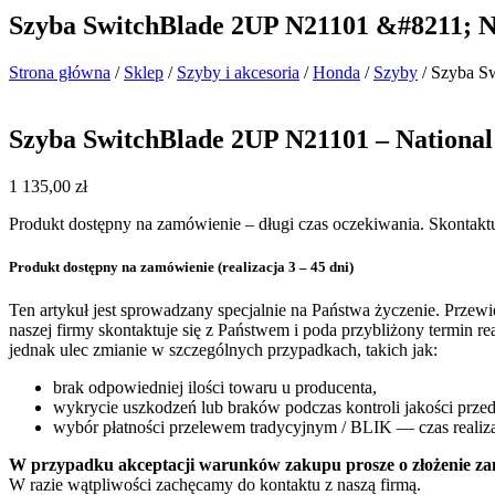
Szyba SwitchBlade 2UP N21101 &#8211; N
Strona główna
/
Sklep
/
Szyby i akcesoria
/
Honda
/
Szyby
/ Szyba S
Szyba SwitchBlade 2UP N21101 – Nationa
1 135,00
zł
Produkt dostępny na zamówienie – długi czas oczekiwania. Skontaktu
Produkt dostępny na zamówienie (realizacja 3 – 45 dni)
Ten artykuł jest sprowadzany specjalnie na Państwa życzenie. Przew
naszej firmy skontaktuje się z Państwem i poda przybliżony termin r
jednak ulec zmianie w szczególnych przypadkach, takich jak:
brak odpowiedniej ilości towaru u producenta,
wykrycie uszkodzeń lub braków podczas kontroli jakości prz
wybór płatności przelewem tradycyjnym / BLIK — czas realiza
W przypadku akceptacji warunków zakupu prosze o złożenie za
W razie wątpliwości zachęcamy do kontaktu z naszą firmą.