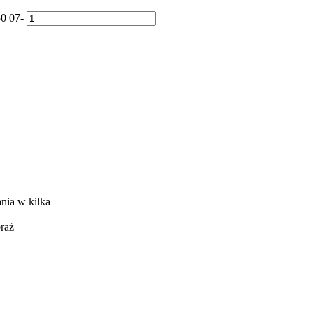
0 07-
nia w kilka
raż