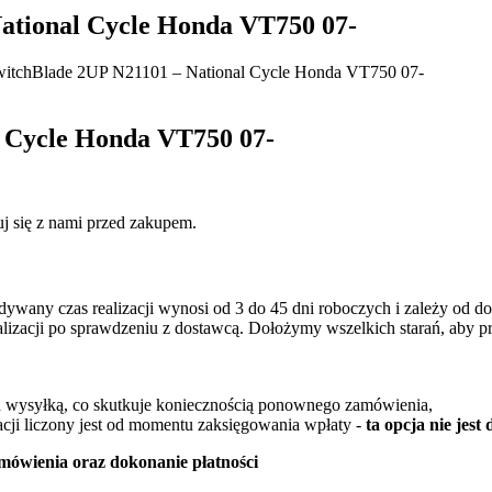
ational Cycle Honda VT750 07-
witchBlade 2UP N21101 – National Cycle Honda VT750 07-
l Cycle Honda VT750 07-
j się z nami przed zakupem.
idywany czas realizacji wynosi od 3 do 45 dni roboczych i zależy od 
ealizacji po sprawdzeniu z dostawcą. Dołożymy wszelkich starań, aby p
ed wysyłką, co skutkuje koniecznością ponownego zamówienia,
cji liczony jest od momentu zaksięgowania wpłaty -
ta opcja nie jes
mówienia oraz dokonanie płatności