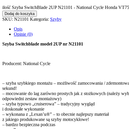
ilość Szyba SwitchBlade 2UP N21101 - National Cycle Honda VT75
Dodaj do koszyka
SKU:
N21101
Kategoria:
Szyby
Opis
Opinie (0)
Szyba Switchblade model 2UP nr N21101
Producent: National Cycle
– szyba szybkiego montażu – możliwość zamocowania / zdemontowa
sekund!
– mocowanie do lag zarówno prostych jak z stożkowych (należy wyb
odpowiedni zestaw montażowy)
– szyba typowo „cruiserowa” – tradycyjny wygląd
i doskonałe wykonanie
– wykonana z „Lexan’u®” – to obecnie najlepszy materiał
z jakiego produkowane są szyby motocyklowe!
– bardzo bezpieczna podczas