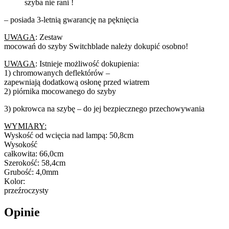
szyba nie rani !
– posiada 3-letnią gwarancję na pęknięcia
UWAGA
: Zestaw
mocowań do szyby Switchblade należy dokupić osobno!
UWAGA
: Istnieje możliwość dokupienia:
1) chromowanych deflektórów –
zapewniają dodatkową osłonę przed wiatrem
2) piórnika mocowanego do szyby
3) pokrowca na szybę – do jej bezpiecznego przechowywania
WYMIARY:
Wyskość od wcięcia nad lampą: 50,8cm
Wysokość
całkowita: 66,0cm
Szerokość: 58,4cm
Grubość: 4,0mm
Kolor:
przeźroczysty
Opinie