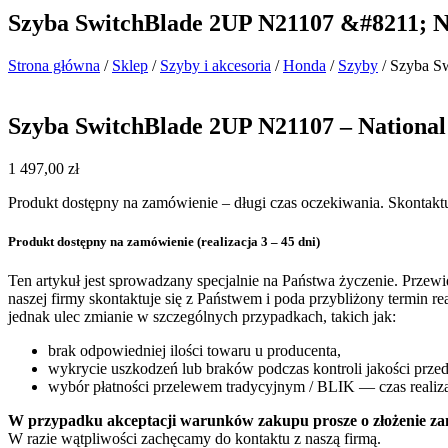
Szyba SwitchBlade 2UP N21107 &#8211; 
Strona główna
/
Sklep
/
Szyby i akcesoria
/
Honda
/
Szyby
/ Szyba S
Szyba SwitchBlade 2UP N21107 – Nationa
1 497,00
zł
Produkt dostępny na zamówienie – długi czas oczekiwania. Skontaktu
Produkt dostępny na zamówienie (realizacja 3 – 45 dni)
Ten artykuł jest sprowadzany specjalnie na Państwa życzenie. Przew
naszej firmy skontaktuje się z Państwem i poda przybliżony termin r
jednak ulec zmianie w szczególnych przypadkach, takich jak:
brak odpowiedniej ilości towaru u producenta,
wykrycie uszkodzeń lub braków podczas kontroli jakości prz
wybór płatności przelewem tradycyjnym / BLIK — czas realiza
W przypadku akceptacji warunków zakupu prosze o złożenie za
W razie wątpliwości zachęcamy do kontaktu z naszą firmą.