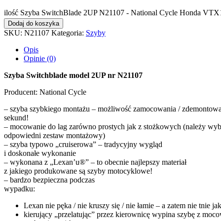
ilość Szyba SwitchBlade 2UP N21107 - National Cycle Honda VT
Dodaj do koszyka
SKU:
N21107
Kategoria:
Szyby
Opis
Opinie (0)
Szyba Switchblade model 2UP nr N21107
Producent: National Cycle
– szyba szybkiego montażu – możliwość zamocowania / zdemontowa
sekund!
– mocowanie do lag zarówno prostych jak z stożkowych (należy wyb
odpowiedni zestaw montażowy)
– szyba typowo „cruiserowa” – tradycyjny wygląd
i doskonałe wykonanie
– wykonana z „Lexan’u®” – to obecnie najlepszy materiał
z jakiego produkowane są szyby motocyklowe!
– bardzo bezpieczna podczas
wypadku:
Lexan nie pęka / nie kruszy się / nie łamie – a zatem nie tnie jak
kierujący „przelatując” przez kierownicę wypina szybę z moc