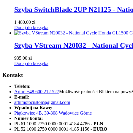
Szyba SwitchBlade 2UP N21125 - Nati
1 480,00
zł
Dodaj do koszyka
Szyba VStream N20032 - National Cy
935,00
zł
Dodaj do koszyka
Kontakt
Telefon:
Artur: +48 600 212 527
Możliwość płatności Blikiem na powyż
E-mail:
artiimotocustoms@gmail.com
Wpadnij na Kawę:
Piątkowiec 4B, 39-308 Wadowice Górne
Numer konta:
PL 61 1090 2750 0000 0001 4184 4786 -
PLN
PL 52 1090 2750 0000 0001 4185 1156 -
EURO