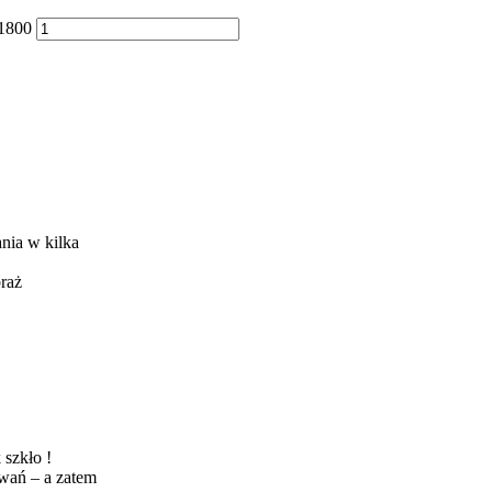
X1800
nia w kilka
raż
 szkło !
owań – a zatem