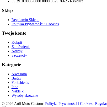
55 2910 0006 0000 0000 0525 7662 -
Revolut
Sklep
Regulamin Sklepu
Polityka Prywatności i Cookies
Twoje konto
Kokpit
Zamówienia
Adresy
Szczegóły
Kategorie
Akcesoria
Bagaż
Forkshields
Inne
Naklejki
Wyroby skórzane
© 2026 Artii Moto Customs
Polityka Prywatności i Cookies
|
Regula