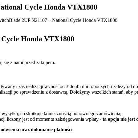
National Cycle Honda VTX1800
witchBlade 2UP N21107 – National Cycle Honda VTX1800
l Cycle Honda VTX1800
j się z nami przed zakupem.
idywany czas realizacji wynosi od 3 do 45 dni roboczych i zależy od 
ealizacji po sprawdzeniu z dostawcą. Dołożymy wszelkich starań, aby p
ed wysyłką, co skutkuje koniecznością ponownego zamówienia,
cji liczony jest od momentu zaksięgowania wpłaty -
ta opcja nie jes
mówienia oraz dokonanie płatności